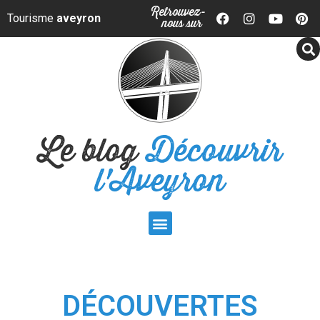
Panneau de gestion des cookies
Retrouvez-
Tourisme
aveyron
nous sur
Le blog
Découvrir
l'Aveyron
DÉCOUVERTES