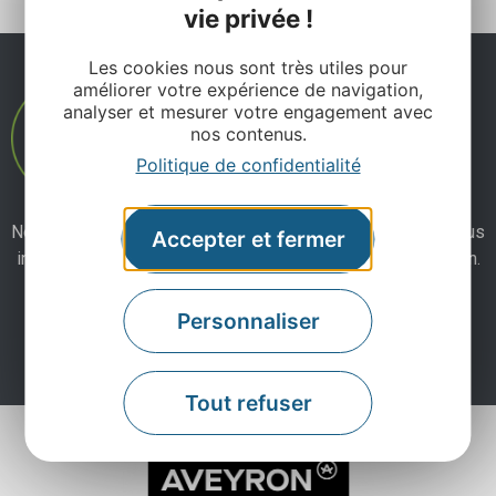
vie privée !
Les cookies nous sont très utiles pour
améliorer votre expérience de navigation,
analyser et mesurer votre engagement avec
nos contenus.
Politique de confidentialité
Ne manquez pas notre newsletter mensuelle et laissez-vous
Accepter et fermer
inspirer pour profiter pleinement de votre séjour en Aveyron.
Personnaliser
Je m'abonne ici
Tout refuser