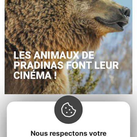
LES ANIMAUX DE
PRADINAS FONT LEUR
CINÉMA !
« Prec.
1
…
3
4
5
6
7
…
36
Suiv. »
Nous respectons votre