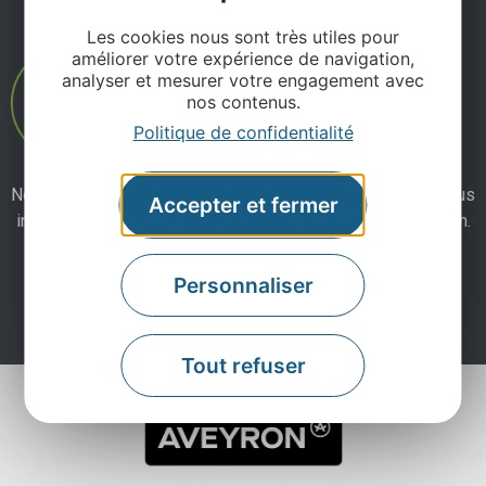
Les cookies nous sont très utiles pour
améliorer votre expérience de navigation,
analyser et mesurer votre engagement avec
nos contenus.
Politique de confidentialité
Ne manquez pas notre newsletter mensuelle et laissez-vous
Accepter et fermer
inspirer pour profiter pleinement de votre séjour en Aveyron.
Personnaliser
Je m'abonne ici
Tout refuser