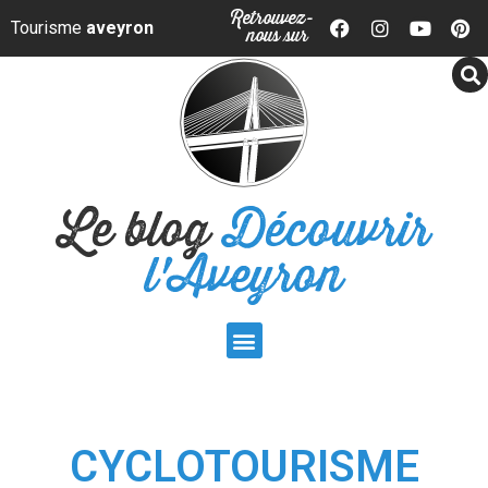
Panneau de gestion des cookies
Retrouvez-
Tourisme
aveyron
nous sur
Le blog
Découvrir
l'Aveyron
CYCLOTOURISME