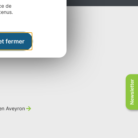
ce de
tenus.
et fermer
Newsletter
 en Aveyron