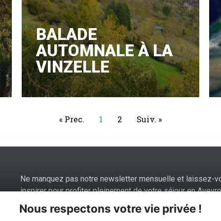
BALADE
AUTOMNALE À LA
VINZELLE
« Prec.
1
2
Suiv. »
Ne manquez pas notre newsletter mensuelle et laissez-v
inspirer pour profiter pleinement de votre séjour en Aveyro
Nous respectons votre vie privée !