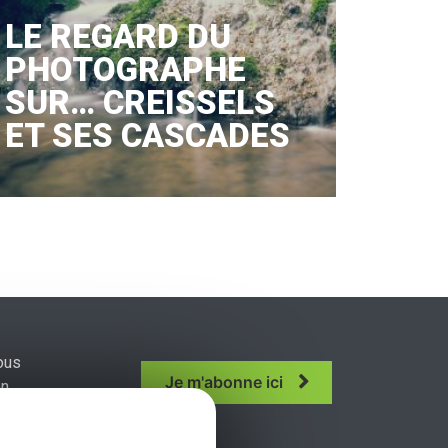
LE REGARD DU
PHOTOGRAPHE
SUR… CREISSELS
ET SES CASCADES
ous
Je m'abonne ici
n.