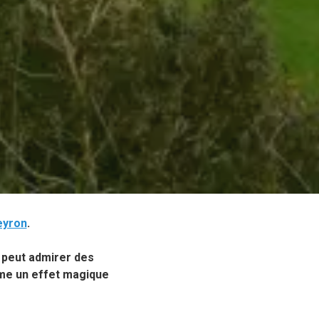
eyron
.
n peut admirer des
mme un effet magique