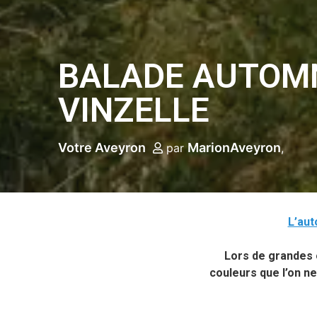
BALADE AUTOMN
VINZELLE
Votre Aveyron
MarionAveyron
par
L’au
Lors de grandes o
couleurs que l’on n