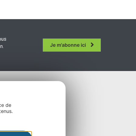
ous
Je m'abonne ici
n.
ce de
tenus.