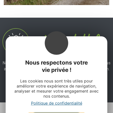
Nous respectons votre
Ne manquez pas notre newsletter mensuelle et laissez-vous
vie privée !
inspirer pour profiter pleinement de votre séjour en Aveyron.
Les cookies nous sont très utiles pour
améliorer votre expérience de navigation,
Je m'abonne ici
analyser et mesurer votre engagement avec
nos contenus.
Politique de confidentialité