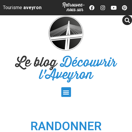
Panneau de gestion des cookies
Retrouvez-
Tourisme
aveyron
nous sur
Le blog
Découvrir
l'Aveyron
RANDONNER