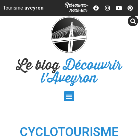
Panneau de gestion des cookies
Retrouvez-
Tourisme
aveyron
nous sur
Le blog
Découvrir
l'Aveyron
CYCLOTOURISME