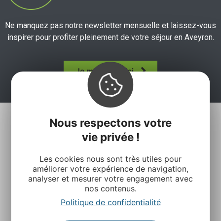
Ne manquez pas notre newsletter mensuelle et laissez-vous
inspirer pour profiter pleinement de votre séjour en Aveyron.
Je m'abonne ici
Nous respectons votre
vie privée !
Les cookies nous sont très utiles pour
améliorer votre expérience de navigation,
analyser et mesurer votre engagement avec
nos contenus.
Agence Départementale de l’Attractivité et du
Politique de confidentialité
Tourisme de l’Aveyron
Rue Louis Blanc – BP831 – 12008 Rodez