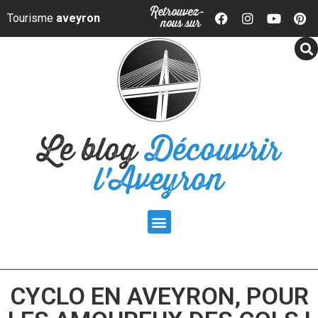
Panneau de gestion des cookies
Retrouvez-
Tourisme
aveyron
nous sur
Le blog
Découvrir
l'Aveyron
CYCLO EN AVEYRON, POUR