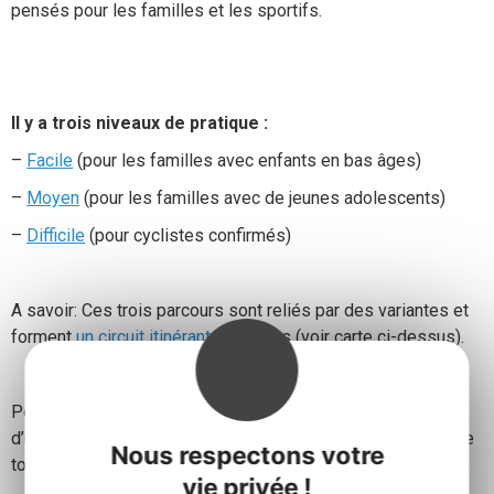
pensés pour les familles et les sportifs.
Il y a trois niveaux de pratique :
–
Facile
(pour les familles avec enfants en bas âges)
–
Moyen
(pour les familles avec de jeunes adolescents)
–
Difficile
(pour cyclistes confirmés)
A savoir: Ces trois parcours sont reliés par des variantes et
forment
un circuit itinérant
de 2 jours (voir carte ci-dessus).
Pour le confort des pratiquants, ces parcours sont jalonnés
d’une
panneautique
au départ de chaque itinéraire ainsi que
Nous respectons votre
tout au long des circuits.
vie privée !