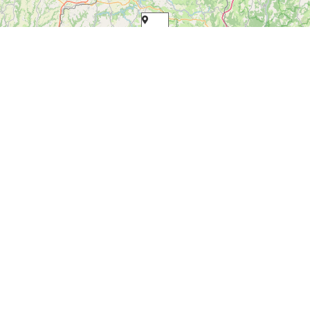
Leaflet
| Map data ©
OpenStreetMap contributors
Mis à jour le 17 avril 2014
Facebook
Twitter
Pinterest
Laisser un commentaire
Votre adresse e-mail ne sera pas publiée.
Les champs