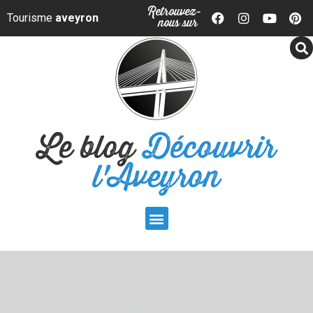
Panneau de gestion des cookies
Retrouvez-
Tourisme
aveyron
nous sur
Le blog
Découvrir
l'Aveyron