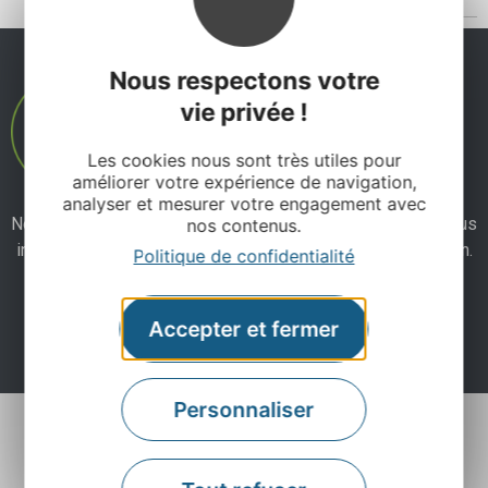
Nous respectons votre
vie privée !
Les cookies nous sont très utiles pour
améliorer votre expérience de navigation,
analyser et mesurer votre engagement avec
Ne manquez pas notre newsletter mensuelle et laissez-vous
nos contenus.
inspirer pour profiter pleinement de votre séjour en Aveyron.
Politique de confidentialité
Je m'abonne ici
Accepter et fermer
Personnaliser