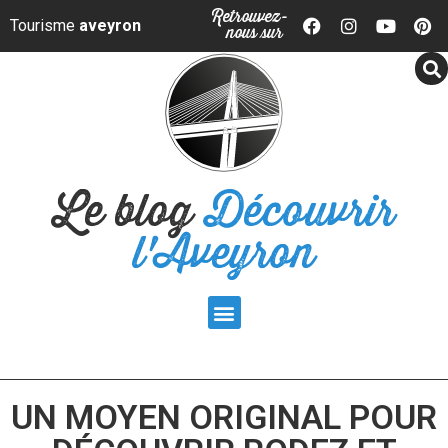
Panneau de gestion des cookies
Retrouvez-
Tourisme
aveyron
nous sur
Le blog
Découvrir
l'Aveyron
UN MOYEN ORIGINAL POUR