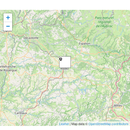
+
−
Leaflet
| Map data ©
OpenStreetMap contributors