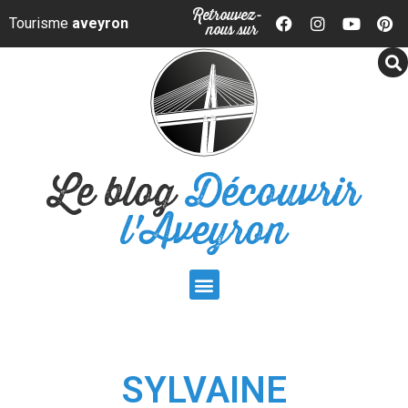
Panneau de gestion des cookies
Retrouvez-
Tourisme
aveyron
nous sur
Le blog
Découvrir
l'Aveyron
SYLVAINE