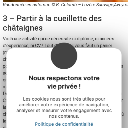
Randonnée en automne © B. Colomb – Lozère Sauvage;Aveyron 
3 – Partir à la cueillette des
châtaignes
Voilà une activité qui ne nécessite ni diplôme, ni années
d’expérience, ni CV ! Tout d’abord, il vous faut un panier
(même celui de pique-nique fera l’affaire), de bonnes
chaussures (celles de la rando, tant qu’à faire). C’est parti
pour une chasse aux trésors version automnale. Les enfants
adorent. Et pour cause : c’est le seul moment de l’année où
Nous respectons votre
on les autorise officiellement à fouiller dans les feuilles
vie privée !
mortes ! Pour les passionnés de ce fruit roi de l’automne,
faites un détour par Rignac, où le Conservatoire Régional du
Les cookies nous sont très utiles pour
Châtaignier veille sur notre patrimoine arboricole comme sur
améliorer votre expérience de navigation,
la prunelle de ses yeux. Ces gardiens du temple de la
analyser et mesurer votre engagement avec
châtaigne vous accueillent dans leur boutique gourmande, où
nos contenus.
la crème de marron, nature ou vanillée, vous fera
Politique de confidentialité
définitivement oublier les versions industrielles ! Une fois