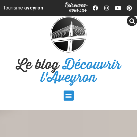
Panneau de gestion des cookies
Retrouvez-
Tourisme
aveyron
nous sur
Le blog
Découvrir
l'Aveyron