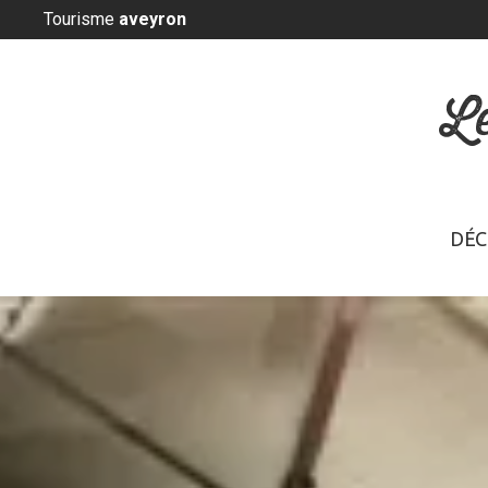
Panneau de gestion des cookies
Tourisme
aveyron
L
DÉC