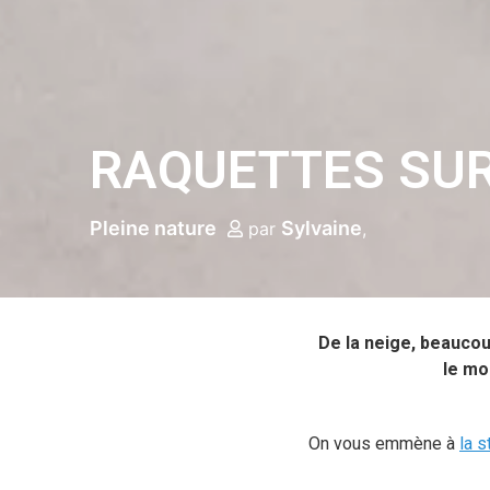
RAQUETTES SUR
Pleine nature
Sylvaine
par
De la neige, beaucou
le mo
On vous emmène à
la s