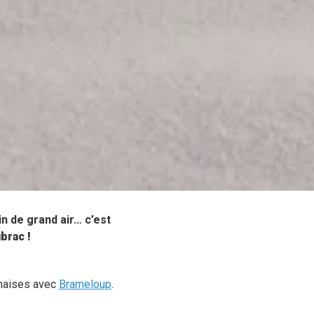
n de grand air… c’est
brac !
nnaises avec
Brameloup
.