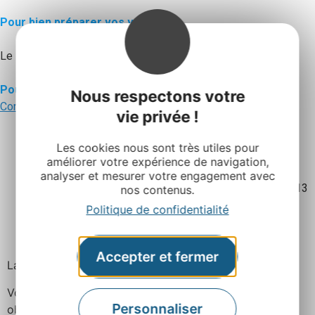
Pour bien préparer vos vacances
Le site du tourisme en Aveyron
www.tourisme-aveyron.com
Pour vous rendre en Aveyron
Nous respectons votre
Comment venir en Aveyron ?
vie privée !
Les cookies nous sont très utiles pour
améliorer votre expérience de navigation,
analyser et mesurer votre engagement avec
Mis à jour le 10 avril 2013
nos contenus.
Politique de confidentialité
Facebook
Twitter
Pinterest
Accepter et fermer
Laisser un commentaire
Votre adresse e-mail ne sera pas publiée.
Les champs
Personnaliser
obligatoires sont indiqués avec
*