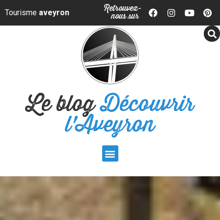
Panneau de gestion des cookies
Retrouvez-
Tourisme
aveyron
nous sur
Le blog
Découvrir
l'Aveyron