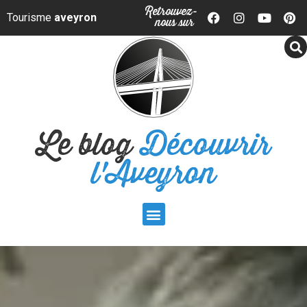
Panneau de gestion des cookies
Retrouvez-
Tourisme
aveyron
nous sur
Le blog
Découvrir
l'Aveyron