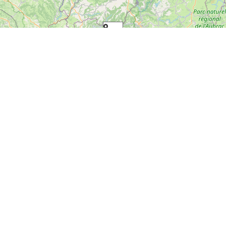
Leaflet
| Map data ©
OpenStreetMap contributors
Mis à jour le 8 février 2017
Facebook
Twitter
Pinterest
Laisser un commentaire