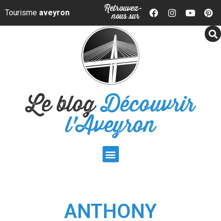
Panneau de gestion des cookies
Retrouvez-
Tourisme
aveyron
nous sur
Le blog
Découvrir
l'Aveyron
ANTHONY