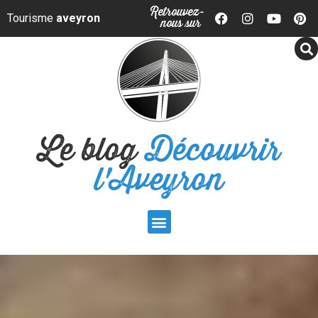
Panneau de gestion des cookies
Retrouvez-
Tourisme
aveyron
nous sur
Le blog
Découvrir
l'Aveyron