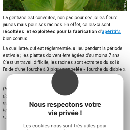
La gentiane est convoitée, non pas pour ses jolies fleurs
jaunes mais pour ses racines. En effet, celles-ci sont
r
écoltées et exploitées pour la fabrication d’
apéritifs
bien connus.
La cueillette, qui est réglementée, a lieu pendant la période
estivale ; les plantes doivent être âgées d’au moins 7 ans.
C’est un travail difficile, les racines sont extraites du sol à
l’aide d’une fourche à 3 piques appelée « fourche du diable ».
Prenez garde de ne pas confondre la grande gentiane
(lorsqu’elle n’est pas encore fleurie) avec le vérâtre blanc qui
est assez semblable d’allure mais qui est très toxique. Ces
Nous respectons votre
feuilles sont alternes alors que celles de la gentiane sont
vie privée !
opposées.
Les cookies nous sont très utiles pour