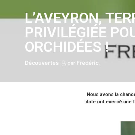
L’AVEYRON, TER
PRIVILÉGIÉE PO
ORCHIDÉES !
Découvertes
Frédéric
par
Nous avons la chanc
date ont exercé une f