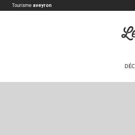
Panneau de gestion des cookies
Tourisme
aveyron
L
DÉC