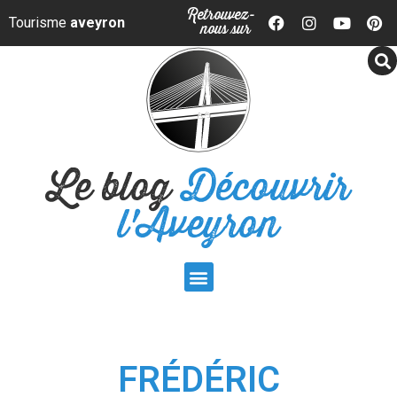
Panneau de gestion des cookies
Retrouvez-
Tourisme
aveyron
nous sur
Le blog
Découvrir
l'Aveyron
FRÉDÉRIC