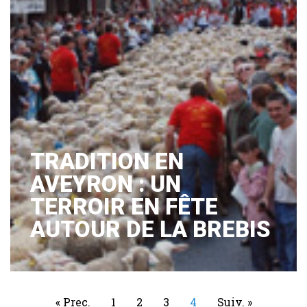
TRADITION EN
AVEYRON : UN
TERROIR EN FÊTE
AUTOUR DE LA BREBIS
« Prec.
1
2
3
4
Suiv. »