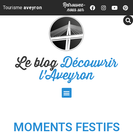
Panneau de gestion des cookies
Retrouvez-
Tourisme
aveyron
nous sur
Le blog
Découvrir
l'Aveyron
MOMENTS FESTIFS