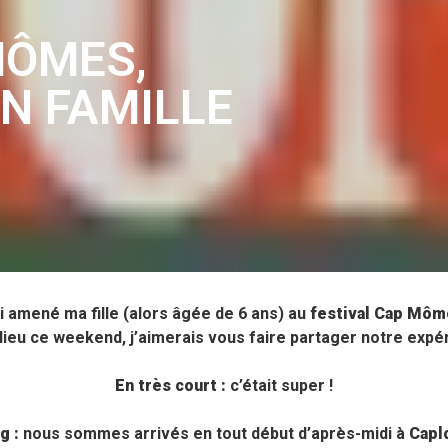
MÔMES,
N FAMILLE
i amené ma fille (alors âgée de 6 ans) au
festival Cap Môm
a lieu ce weekend, j’aimerais vous faire partager notre expé
En très court :
c’était super !
g :
nous sommes arrivés en tout début d’après-midi à
Capl