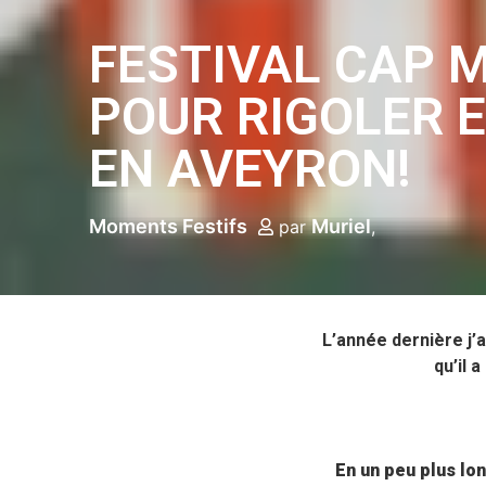
FESTIVAL CAP 
POUR RIGOLER E
EN AVEYRON!
Moments Festifs
Muriel
par
L’année dernière j’a
qu’il 
En un peu plus lon