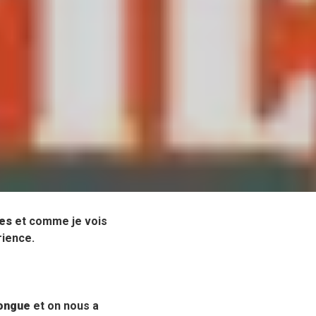
es
et comme je vois
rience.
ongue
et on nous a