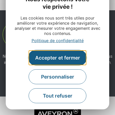
vie privée !
Les cookies nous sont très utiles pour
améliorer votre expérience de navigation,
analyser et mesurer votre engagement avec
nos contenus.
Politique de confidentialité
Ne manquez pas notre newsletter mensuelle et laissez-vous
Accepter et fermer
inspirer pour profiter pleinement de votre séjour en Aveyron.
Personnaliser
Je m'abonne ici
Tout refuser