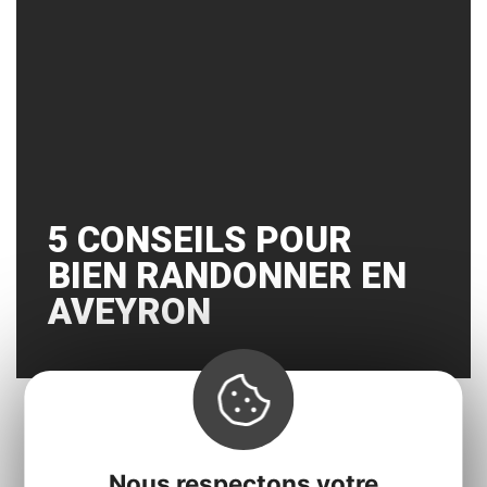
5 CONSEILS POUR
BIEN RANDONNER EN
AVEYRON
« Prec.
1
2
3
4
…
8
Suiv. »
Nous respectons votre