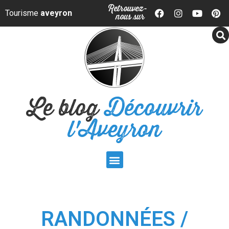
Panneau de gestion des cookies
Retrouvez-
Tourisme
aveyron
nous sur
Le blog
Découvrir
l'Aveyron
RANDONNÉES /