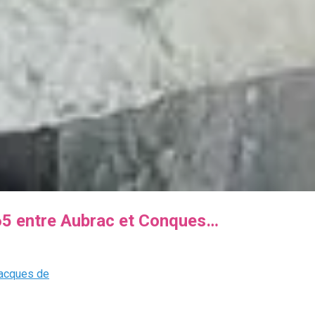
5 entre Aubrac et Conques…
Jacques de