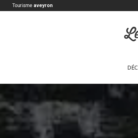
Panneau de gestion des cookies
Tourisme
aveyron
L
DÉC