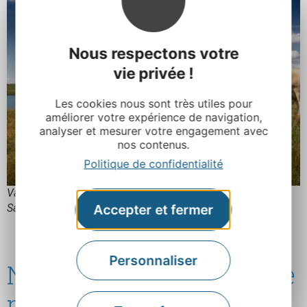
Nous respectons votre
vie privée !
Les cookies nous sont très utiles pour
améliorer votre expérience de navigation,
analyser et mesurer votre engagement avec
nos contenus.
Politique de confidentialité
Vaches Aubrac au Lac des Moines © B. Colomb – Lozère
Accepter et fermer
Sauvage pour PACT Aubrac
Personnaliser
N°6 : Le couteau Laguiole
possède une variété de