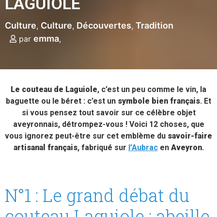
LAGUIOLE
Culture
Culture
Découvertes
Tradition
emma
par
Le couteau de Laguiole
, c’est un peu comme le vin, la
baguette ou le béret : c’est un
symbole bien français
. Et
si vous pensez tout savoir sur ce célèbre objet
aveyronnais, détrompez-vous ! Voici 12 choses, que
vous ignorez peut-être sur cet emblème du
savoir-faire
artisanal français
, fabriqué sur
l’Aubrac
en
Aveyron
.
N°1 : Le grand débat du
couteau Laguiole : abeille