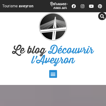
Panneau de gestion des cookies
Retrouvez-
Tourisme
aveyron
nous sur
Le blog
Découvrir
l'Aveyron