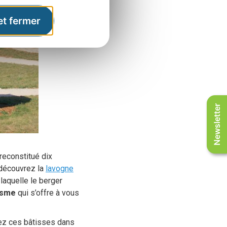
et fermer
Newsletter
 reconstitué dix
 découvrez la
lavogne
laquelle le berger
isme
qui s’offre à vous
rez ces bâtisses dans