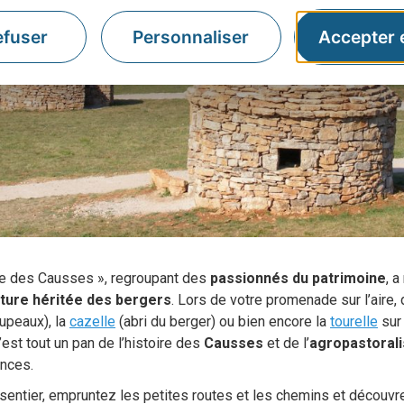
efuser
Personnaliser
Accepter 
rre des Causses », regroupant des
passionnés du patrimoine
, a
cture héritée des bergers
. Lors de votre promenade sur l’aire,
oupeaux), la
cazelle
(abri du berger) ou bien encore la
tourelle
sur 
C’est tout un pan de l’histoire des
Causses
et de l’
agropastoral
ances.
 sentier, empruntez les petites routes et les chemins et découv