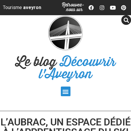
Panneau de gestion des cookies
Retrouvez-
Tourisme
aveyron
nous sur
Le blog
Découvrir
l'Aveyron
L’AUBRAC, UN ESPACE DÉDIÉ