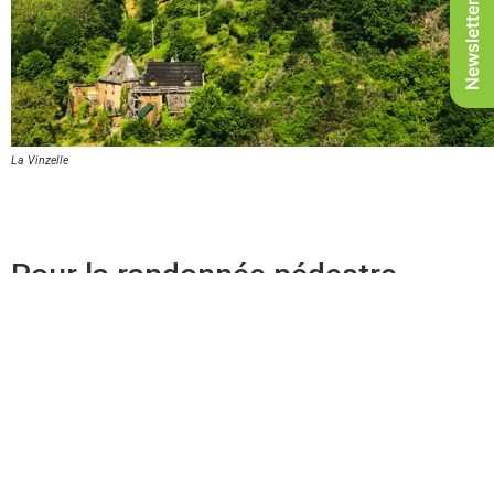
Newsletter
La Vinzelle
Pour la randonnée pédestre
aussi !
Amis marcheurs, vous pourrez aussi arpenter ces parcours
pour vos randonnées
. Le
parcours N°4 à Noailhac
par
exemple est idéal à faire à pied. Bien que la plupart soient
praticables, faites attention aux dénivelés et au nombre de
kilomètres quand vous faites votre choix. Nous vous
conseillons de suivre les circuits « vert ».