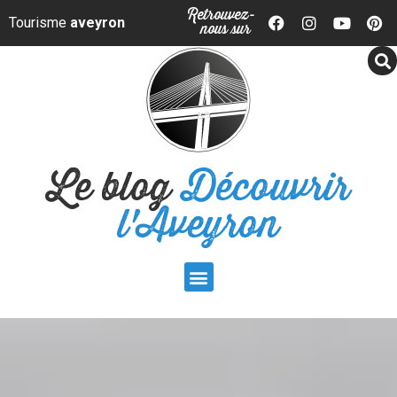
Panneau de gestion des cookies
Retrouvez-
Tourisme
aveyron
nous sur
Le blog
Découvrir
l'Aveyron