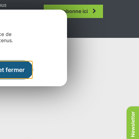
ous
Je m'abonne ici
n.
ce de
tenus.
et fermer
Newsletter