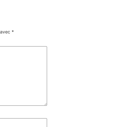
s avec
*