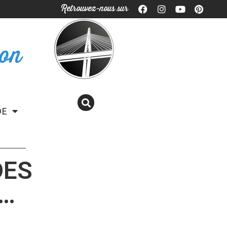
Retrouvez-nous sur
ron
DE
DES
S…