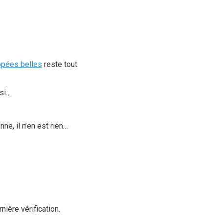
ppées belles
reste tout
ssi…
ne, il n’en est rien…
ière vérification.