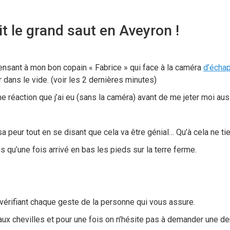
ait le grand saut en Aveyron !
ensant à mon bon copain « Fabrice » qui face à la caméra
d’écha
r dans le vide. (voir les 2 dernières minutes)
e réaction que j’ai eu (sans la caméra) avant de me jeter moi au
 peur tout en se disant que cela va être génial… Qu’à cela ne tien
is qu’une fois arrivé en bas les pieds sur la terre ferme.
 vérifiant chaque geste de la personne qui vous assure.
ux chevilles et pour une fois on n’hésite pas à demander une dern