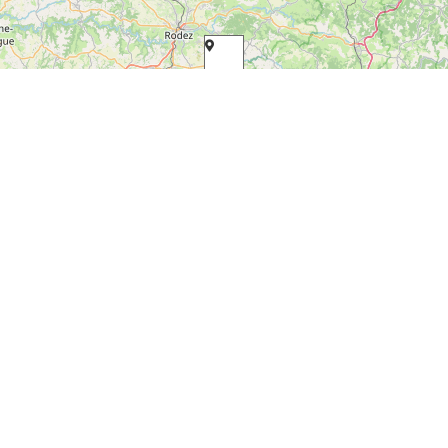
Leaflet
| Map data ©
OpenStreetMap contributors
Mis à jour le 17 décembre 2014
Facebook
Twitter
Pinterest
Laisser un commentaire
Votre adresse e-mail ne sera pas publiée.
Les champs