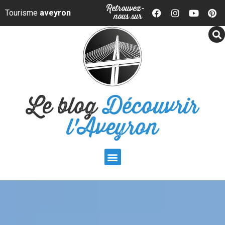
Panneau de gestion des cookies
Retrouvez-
Tourisme
aveyron
nous sur
Le blog
Découvrir
l'Aveyron