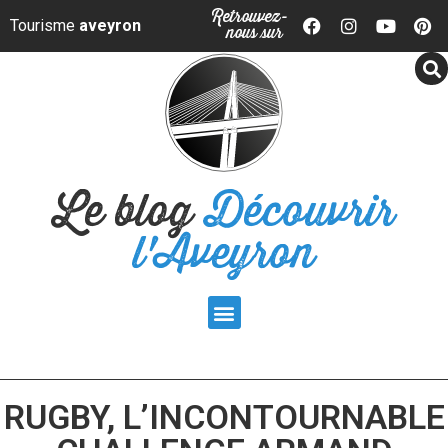
Panneau de gestion des cookies
Retrouvez-
Tourisme
aveyron
nous sur
Le blog
Découvrir
l'Aveyron
RUGBY, L’INCONTOURNABLE