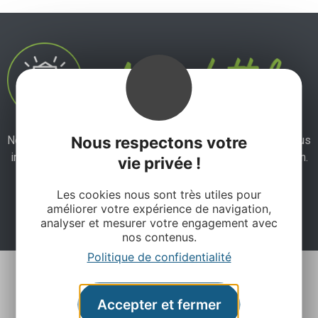
Nous respectons votre
Ne manquez pas notre newsletter mensuelle et laissez-vous
inspirer pour profiter pleinement de votre séjour en Aveyron.
vie privée !
Les cookies nous sont très utiles pour
Je m'abonne ici
améliorer votre expérience de navigation,
analyser et mesurer votre engagement avec
nos contenus.
Politique de confidentialité
Accepter et fermer