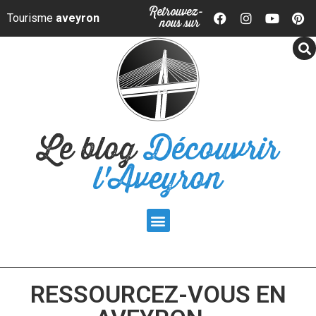
Panneau de gestion des cookies
Retrouvez-
Tourisme
aveyron
nous sur
Le blog
Découvrir
l'Aveyron
RESSOURCEZ-VOUS EN