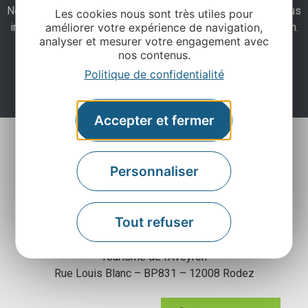
Ne manquez pas notre newsletter mensuelle et laissez-vous
Les cookies nous sont très utiles pour
inspirer pour profiter pleinement de votre séjour en Aveyron.
améliorer votre expérience de navigation,
analyser et mesurer votre engagement avec
nos contenus.
Je m'abonne ici
Politique de confidentialité
Accepter et fermer
Personnaliser
Tout refuser
Agence Départementale de l’Attractivité et du
Tourisme de l’Aveyron
Rue Louis Blanc – BP831 – 12008 Rodez