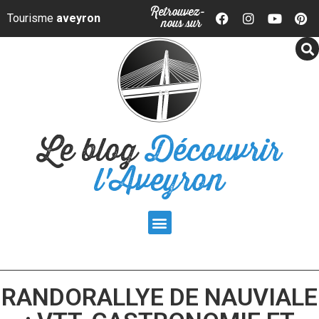
Panneau de gestion des cookies
Retrouvez-
Tourisme
aveyron
nous sur
Le blog
Découvrir
l'Aveyron
RANDORALLYE DE NAUVIALE