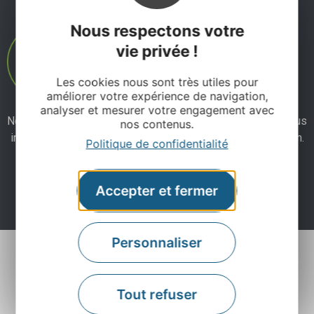
Nous respectons votre
vie privée !
Les cookies nous sont très utiles pour
améliorer votre expérience de navigation,
analyser et mesurer votre engagement avec
Ne manquez pas notre newsletter mensuelle et laissez-vous
nos contenus.
inspirer pour profiter pleinement de votre séjour en Aveyron.
Politique de confidentialité
Je m'abonne ici
Accepter et fermer
Personnaliser
Tout refuser