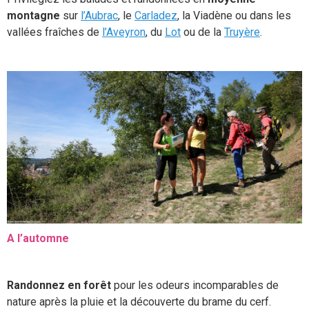
montagne
sur
l’Aubrac
, le
Carladez
, la Viadène ou dans les
vallées fraîches de
l’Aveyron
, du
Lot
ou de la
Truyère
.
A l’automne
Randonnez en forêt
pour les odeurs incomparables de
nature après la pluie et la découverte du brame du cerf.