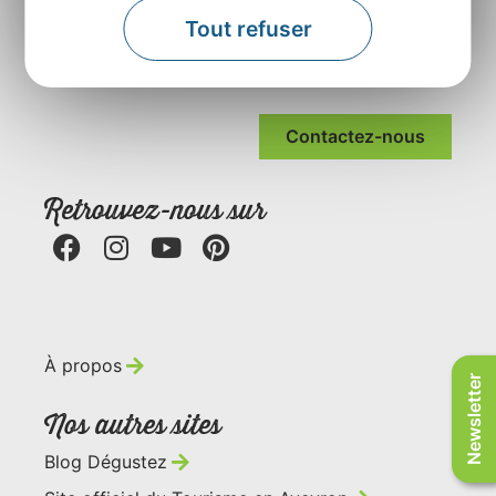
Agence Départementale de l’Attractivité et du
Tout refuser
Tourisme de l’Aveyron
Rue Louis Blanc – BP831 – 12008 Rodez
Contactez-nous
Retrouvez-nous sur
À propos
Newsletter
Nos autres sites
Blog Dégustez