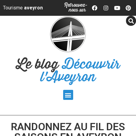
Panneau de gestion des cookies
Retrouvez-
Tourisme
aveyron
nous sur
Le blog
Découvrir
l'Aveyron
RANDONNEZ AU FIL DES