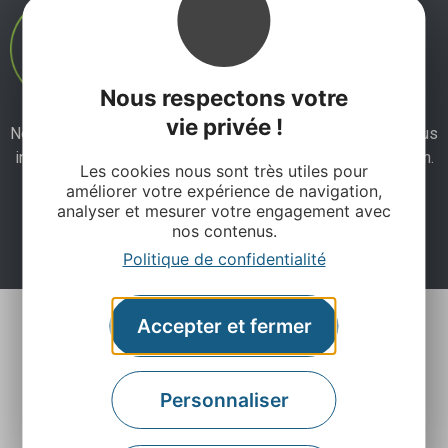
Nous respectons votre
vie privée !
Ne manquez pas notre newsletter mensuelle et laissez-vous
inspirer pour profiter pleinement de votre séjour en Aveyron.
Les cookies nous sont très utiles pour
améliorer votre expérience de navigation,
analyser et mesurer votre engagement avec
Je m'abonne ici
nos contenus.
Politique de confidentialité
Accepter et fermer
Personnaliser