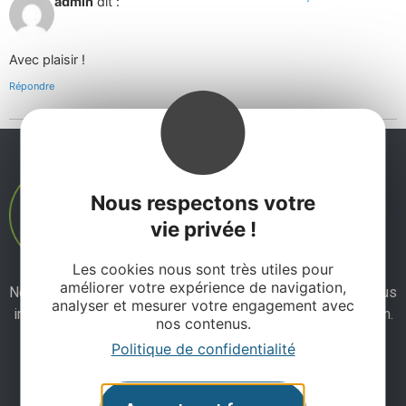
admin
dit :
Avec plaisir !
Répondre
Nous respectons votre
vie privée !
Les cookies nous sont très utiles pour
améliorer votre expérience de navigation,
Ne manquez pas notre newsletter mensuelle et laissez-vous
analyser et mesurer votre engagement avec
inspirer pour profiter pleinement de votre séjour en Aveyron.
nos contenus.
Politique de confidentialité
Je m'abonne ici