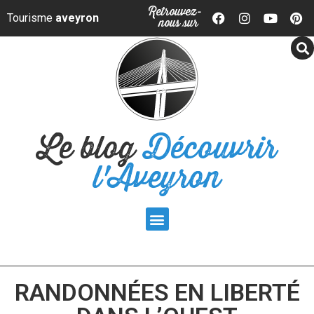
Panneau de gestion des cookies
Retrouvez-
Tourisme
aveyron
nous sur
Le blog
Découvrir
l'Aveyron
RANDONNÉES EN LIBERTÉ