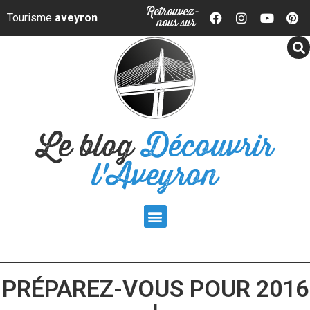
Panneau de gestion des cookies
Retrouvez-
Tourisme
aveyron
nous sur
Le blog
Découvrir
l'Aveyron
PRÉPAREZ-VOUS POUR 2016