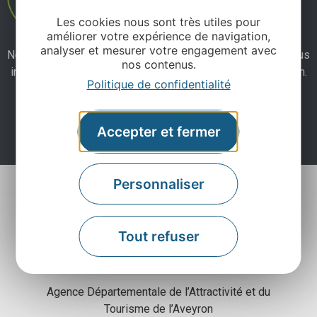
Les cookies nous sont très utiles pour
améliorer votre expérience de navigation,
analyser et mesurer votre engagement avec
Ne manquez pas notre newsletter mensuelle et laissez-vous
nos contenus.
inspirer pour profiter pleinement de votre séjour en Aveyron.
Politique de confidentialité
Je m'abonne ici
Accepter et fermer
Personnaliser
Tout refuser
Agence Départementale de l’Attractivité et du
Tourisme de l’Aveyron