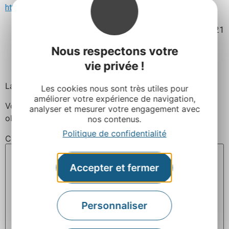
http://www.deezer.com/fr/album/488129
Mis à jour le 17 septembre 2021
Nous respectons votre
Facebook
Twitter
Pinterest
vie privée !
Laisser un commentaire
Les cookies nous sont très utiles pour
améliorer votre expérience de navigation,
Votre adresse e-mail ne sera pas publiée.
Les champs
analyser et mesurer votre engagement avec
obligatoires sont indiqués avec
*
nos contenus.
Politique de confidentialité
Commentaire
*
Accepter et fermer
Personnaliser