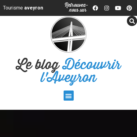
Panneau de gestion des cookies
Retrouvez-
Tourisme
aveyron
nous sur
Le blog
Découvrir
l'Aveyron