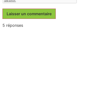
5 réponses
3 octobre 2012 à 10h07
Pigipi
dit :
Je suis tombé sur cette info par le Facebook de Joanda, j’ai
voté pour lui… Soutenons un artiste local !
Le vote se déroule ici :
http://programmes.france2.fr/la-
grande-battle/?menu=votez&id_video=961&vpage=1#center
Répondre
4 octobre 2012 à 11h49
MarionAveyron
dit :