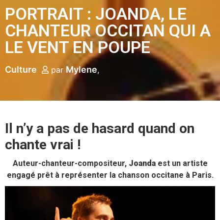
PORTRAIT : JOANDA, LE
CHANTEUR OCCITAN QUI A
LE VENT EN POUPE
Culture
Mylene
par
Il n’y a pas de hasard quand on
chante vrai !
Auteur-chanteur-compositeur,
Joanda
est un artiste
engagé prêt à représenter la chanson occitane à Paris.