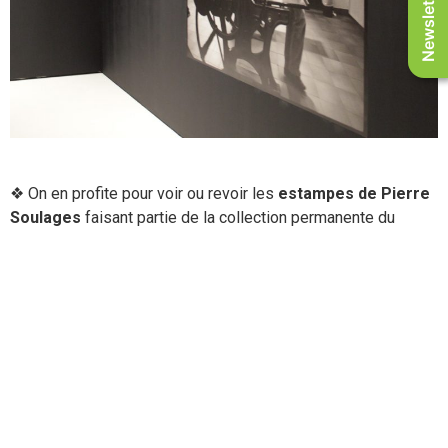
Newsletter
❖ On en profite pour voir ou revoir les
estampes de Pierre
Soulages
faisant partie de la collection permanente du
musée Soulages
et on comprend mieux…
❖ Pierre Soulages a visité l’exposition et l’a trouvé
magnifique. C’est lui-même qui le dit ! :
Lecteur
00:00
00:00
audio