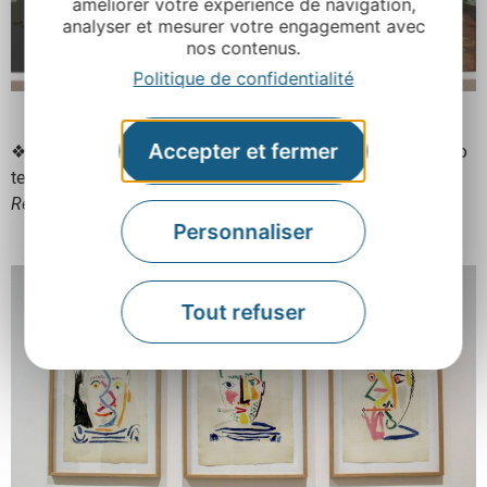
améliorer votre expérience de navigation,
analyser et mesurer votre engagement avec
nos contenus.
Politique de confidentialité
Accepter et fermer
❖ C’est l’occasion de voir des œuvres majeures de Picasso
tel que l
e fumeur à la cigarette verte
ou l’
ecce homo d’après
Rembrandt.
Personnaliser
Tout refuser