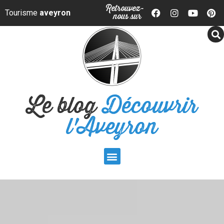
Panneau de gestion des cookies
Retrouvez-
Tourisme
aveyron
nous sur
Le blog
Découvrir
l'Aveyron