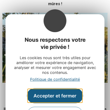
mûres !
Nous respectons votre
vie privée !
Les cookies nous sont très utiles pour
améliorer votre expérience de navigation,
analyser et mesurer votre engagement avec
nos contenus.
Politique de confidentialité
Accepter et fermer
On découvre ou redécouvre notre patrimoine
Il y a tant de
patrimoine préservé en Aveyron
que nous