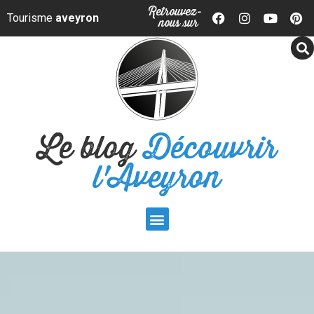
Panneau de gestion des cookies
Retrouvez-
Tourisme
aveyron
nous sur
Le blog
Découvrir
l'Aveyron