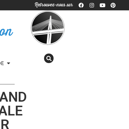
Retrouvez-nous sur
ron
DE
UAND
ALE
OR