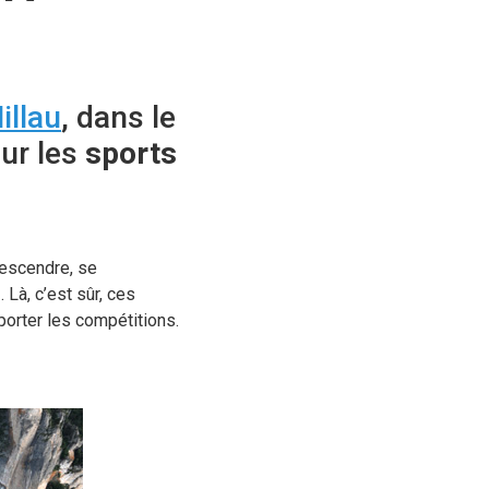
illau
, dans le
our les
sports
descendre, se
s
. Là, c’est sûr, ces
porter les compétitions.