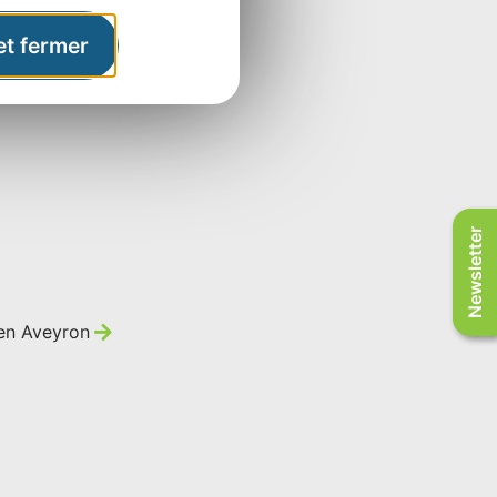
et fermer
Newsletter
 en Aveyron