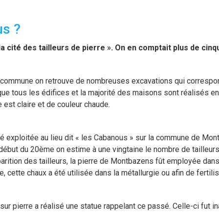
us ?
 la cité des tailleurs de pierre ». On en comptait plus de ci
la commune on retrouve de nombreuses excavations qui correspo
r que tous les édifices et la majorité des maisons sont réalisés e
e est claire et de couleur chaude.
été exploitée au lieu dit « les Cabanous » sur la commune de Mo
 début du 20ème on estime à une vingtaine le nombre de tailleurs 
rition des tailleurs, la pierre de Montbazens fût employée dans
e, cette chaux a été utilisée dans la métallurgie ou afin de fertili
sur pierre a réalisé une statue rappelant ce passé. Celle-ci fut 