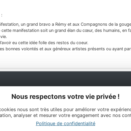
 :
ifestation, un grand bravo a Rémy et aux Compagnons de la gouge
 cette manifestation soit un grand élan du cœur, des humains, en 
vie.
avoir eu cette idée folle des restos du coeur.
les bonnes volontés et aux généreux artistes présents ou ayant par
Ne manquez pas notre newsletter mensuelle et laissez-v
Nous respectons votre vie privée !
inspirer pour profiter pleinement de votre séjour en Aveyro
cookies nous sont très utiles pour améliorer votre expérien
ation, analyser et mesurer votre engagement avec nos con
Politique de confidentialité