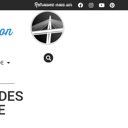
Retrouvez-nous sur
ron
DE
 DES
E