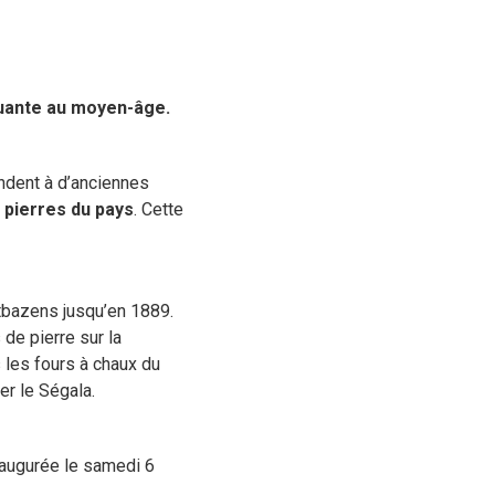
nquante au moyen-âge.
ndent à d’anciennes
n
pierres du pays
. Cette
ntbazens jusqu’en 1889.
de pierre sur la
 les fours à chaux du
ser le Ségala.
inaugurée le samedi 6