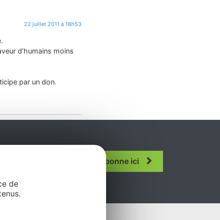
22 juillet 2011 à 18h53
.
faveur d’humains moins
ticipe par un don.
ous
Je m'abonne ici
n.
ce de
tenus.