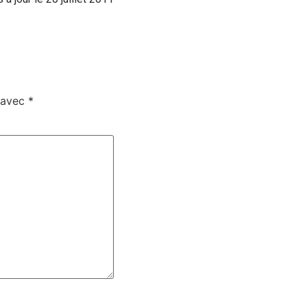
s avec
*