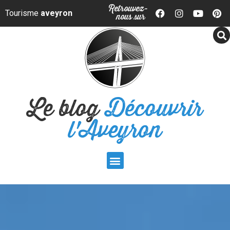
Panneau de gestion des cookies
Retrouvez-
Tourisme
aveyron
nous sur
Le blog
Découvrir
l'Aveyron