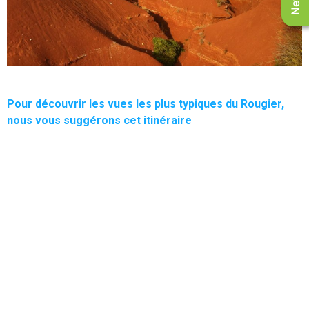
Pour découvrir les vues les plus typiques du Rougier,
nous vous suggérons cet itinéraire
Depuis Camarès, prendre la D10 en direction de Sylvanès. Au
bout de 3km, prendre l’embranchement à gauche indiqué
Montlaur, puis suivre la D101. Profitez de cette petite route
pleine de charme pour vous balader au « gré de vos envies »
et poursuivez jusqu’au
Château de Montaigut
où une vue
imprenable sur toute la vallée du Rougier vous attend.
Magnifique !