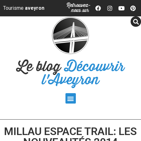
Panneau de gestion des cookies
Retrouvez-
Tourisme
aveyron
nous sur
Le blog
Découvrir
l'Aveyron
MILLAU ESPACE TRAIL: LES