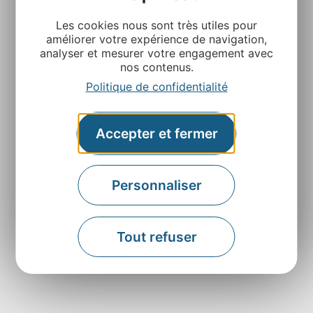
Les cookies nous sont très utiles pour
améliorer votre expérience de navigation,
analyser et mesurer votre engagement avec
nos contenus.
Politique de confidentialité
Agence Départementale de l’Attractivité et du
Accepter et fermer
Tourisme de l’Aveyron
Rue Louis Blanc – BP831 – 12008 Rodez
Personnaliser
Contactez-nous
Retrouvez-nous sur
Tout refuser