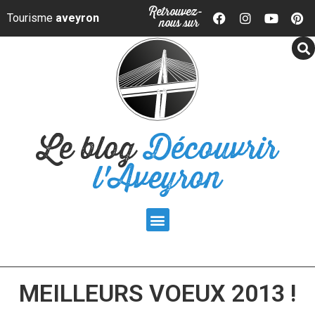
Panneau de gestion des cookies
Retrouvez-
Tourisme
aveyron
nous sur
Le blog
Découvrir
l'Aveyron
MEILLEURS VOEUX 2013 !