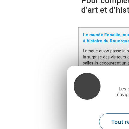
Pour complét
d’art et d’hi
Le musée Fenaille
, mu
d’histoire du Rouergu
Lorsque qu’on passe la p
la surprise des visiteurs
salles ils découvrent un
par une entrée moderne qu
visite, à l’ancien Hôtel 
c’est le passé et l’histo
qui priment. Mais surtou
Les 
collection de
statues-m
navig
Europe.
Outre les collections p
des expositions tempora
Tout r
guidées
sont régulière
ateliers pour les
enfant