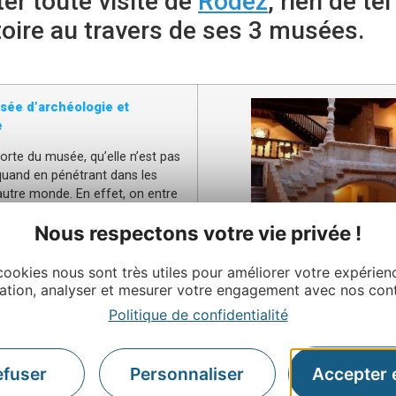
er toute visite de
Rodez
, rien de te
stoire au travers de ses 3 musées.
sée d’archéologie et
e
orte du musée, qu’elle n’est pas
 quand en pénétrant dans les
 autre monde. En effet, on entre
i laisse place, au fil de la
Nous respectons votre vie privée !
Jouéry superbement restauré. Ici,
ire de l’Aveyron et du Rouergue
t, on découvre l’impressionnante
cookies nous sont très utiles pour améliorer votre expérien
enhirs
, la plus importante en
ation, analyser et mesurer votre engagement avec nos con
Politique de confidentialité
ermanentes, le musée propose
ires toute l’année. Des
visites
efuser
Personnaliser
Accepter 
ment organisées ainsi que des
s
.