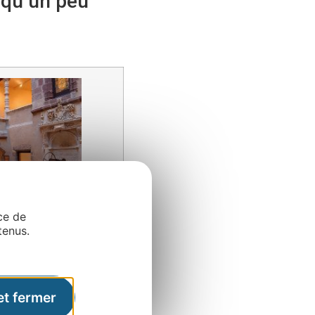
l qu’un peu
ce de
tenus.
et fermer