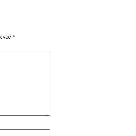
s avec
*