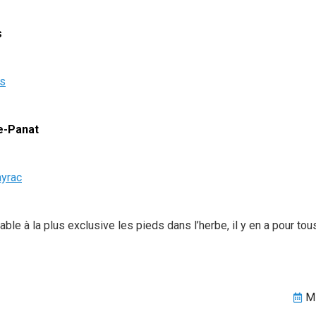
s
es
e-Panat
ayrac
ble à la plus exclusive les pieds dans l’herbe, il y en a pour tou
Mi