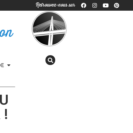
Retrouvez-nous sur
ron
DE
OU
 !