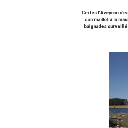
Certes l’
Aveyron
c’es
son maillot à la mai
baignades surveill