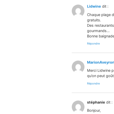
Lidwine
dit :
Chaque plage di
gratuits.
Des restaurants
gourmands…
Bonne baignad
Répondre
MarionAveyro
Merci Lidwine p
qu’on peut goûte
Répondre
stéphanie
dit :
Bonjour,