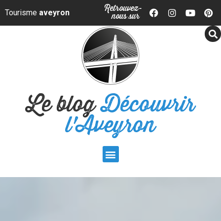
Panneau de gestion des cookies
Retrouvez-
Tourisme
aveyron
nous sur
Le blog
Découvrir
l'Aveyron