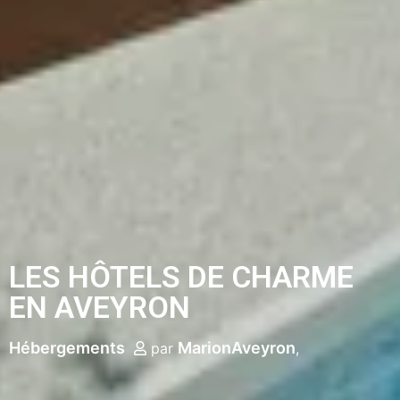
LES HÔTELS DE CHARME
EN AVEYRON
Hébergements
MarionAveyron
par