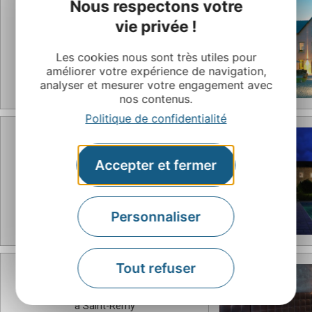
Nous respectons votre
HOTEL LA FERME DE BOURRAN
vie privée !
à Rodez
Les cookies nous sont très utiles pour
améliorer votre expérience de navigation,
analyser et mesurer votre engagement avec
nos contenus.
Politique de confidentialité
HOSTELLERIE DE FONTANGES
Accepter et fermer
à Rodez
Personnaliser
Tout refuser
LE RELAIS DE FARROU
à Saint-Rémy