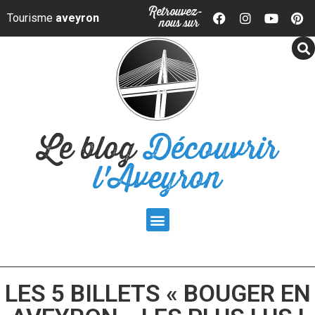
Panneau de gestion des cookies
Retrouvez-
Tourisme
aveyron
nous sur
Le blog
Découvrir
l'Aveyron
LES 5 BILLETS « BOUGER EN