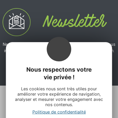
Ne manquez pas notre newsletter mensuelle et laissez-vous
inspirer pour profiter pleinement de votre séjour en Aveyron.
Je m'abonne ici
Nous respectons votre
vie privée !
Les cookies nous sont très utiles pour
améliorer votre expérience de navigation,
analyser et mesurer votre engagement avec
nos contenus.
Politique de confidentialité