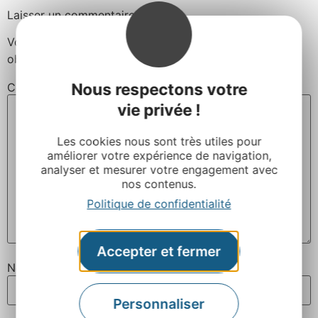
Laisser un commentaire
Votre adresse e-mail ne sera pas publiée.
Les champs
obligatoires sont indiqués avec
*
Nous respectons votre
Commentaire
*
vie privée !
Les cookies nous sont très utiles pour
améliorer votre expérience de navigation,
analyser et mesurer votre engagement avec
nos contenus.
Politique de confidentialité
Accepter et fermer
Nom
*
Personnaliser