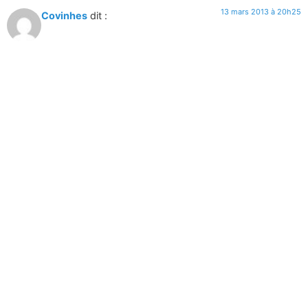
13 mars 2013 à 20h25
Covinhes
dit :
superbe
Répondre
14 mars 2013 à 10h01
MarionAveyron
dit :
Merci !
Il est vrai que c’est un endroit magique, impressionnant.
Quand on y est, on se croirait ailleurs qu’en France. Il faut
vraiment y aller pour comprendre et pouvoir s’imprégner de
l’endroit.
Répondre
8 mai 2013 à 12h19