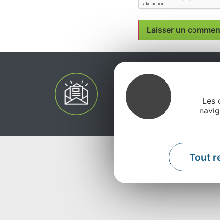
Les 
navig
Tout r