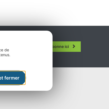
ous
Je m'abonne ici
n.
ce de
tenus.
et fermer