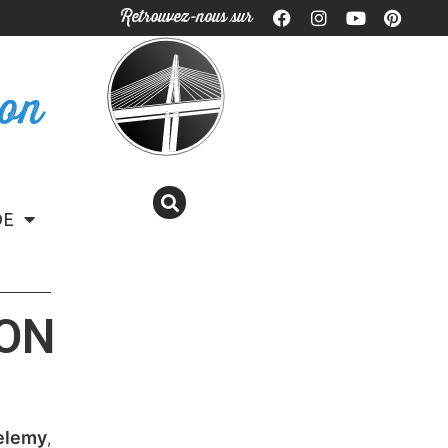
Retrouvez-nous sur
ron
DE
SON
helemy