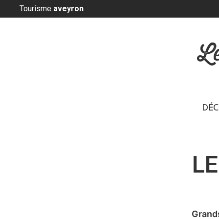
Panneau de gestion des cookies
Tourisme
aveyron
L
DÉC
LE
Grand