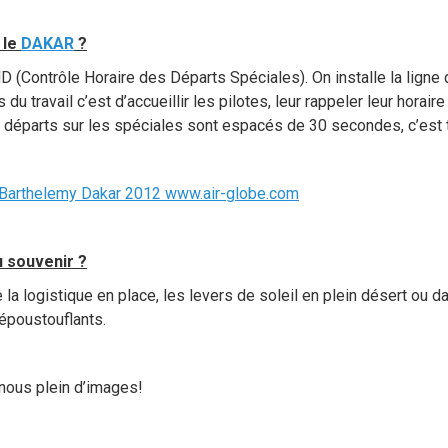
 le
DAKAR
?
HD (Contrôle Horaire des Départs Spéciales). On installe la ligne d
s du travail c’est d’accueillir les pilotes, leur rappeler leur horair
s départs sur les spéciales sont espacés de 30 secondes, c’est 
en Barthelemy Dakar 2012 www.air-globe.com
u souvenir ?
te la logistique en place, les levers de soleil en plein désert ou 
époustouflants.
nous plein d’images!